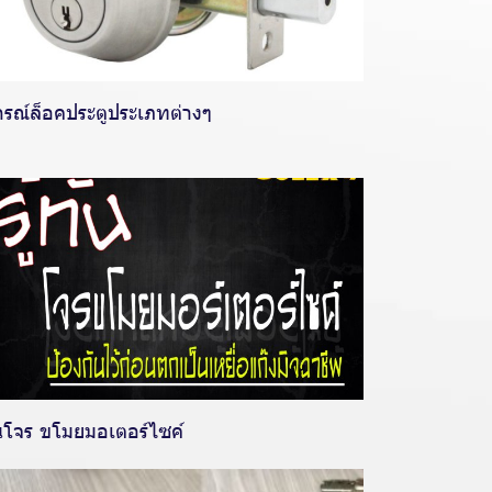
กรณ์ล็อคประตูประเภทต่างๆ
ทันโจร ขโมยมอเตอร์ไซค์