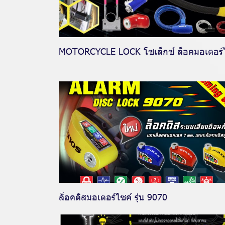
MOTORCYCLE LOCK โซเล็กซ์ ล็อคมอเตอร์
ล็อคดิสมอเตอร์ไซค์ รุ่น 9070