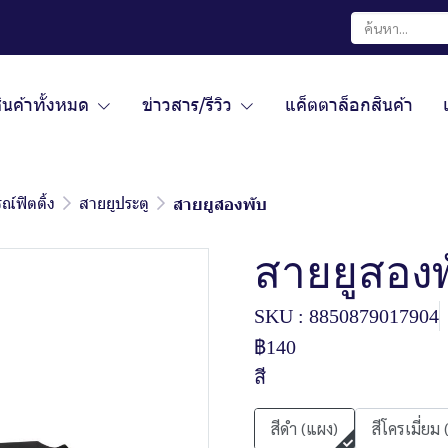
ินค้าทั้งหมด
ข่าวสาร/รีวิว
แค็ตตาล็อกสินค้า
ณ์ฟิตติ้ง
สายยูประตู
สายยูสองพับ
สายยูสองพ
SKU : 8850879017904
฿140
สี
สีดำ (แผง)
สีโครเมี่ยม