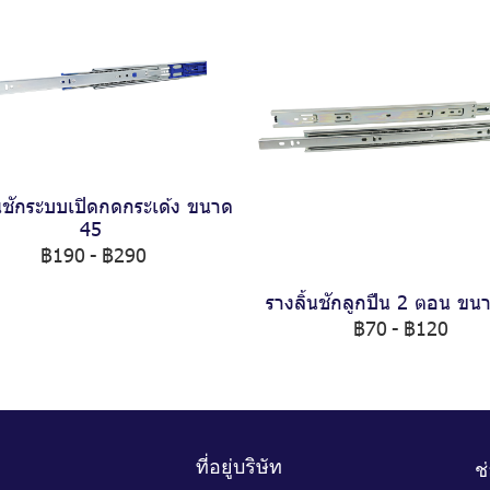
้นชักระบบเปิดกดกระเด้ง ขนาด
45
฿190
-
฿290
รางลิ้นชักลูกปืน 2 ตอน ขน
฿70
-
฿120
ที่อยู่บริษัท
ช