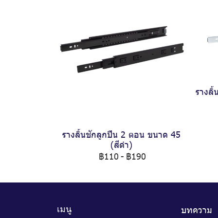
รางลิ
รางลิ้นชักลูกปืน 2 ตอน ขนาด 45
(สีดำ)
฿110
-
฿190
บทความ
เมนู