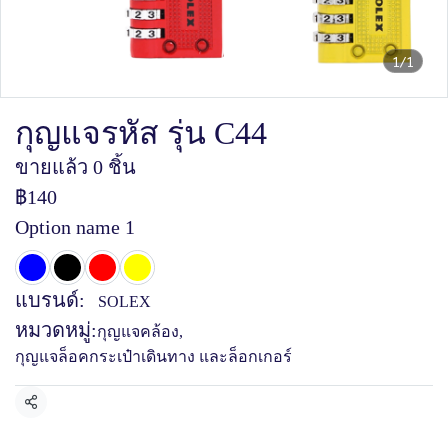
1/1
กุญแจรหัส รุ่น C44
ขายแล้ว 0 ชิ้น
฿140
Option name 1
แบรนด์:
SOLEX
หมวดหมู่:
กุญแจคล้อง
,
กุญแจล็อคกระเป๋าเดินทาง และล็อกเกอร์
แชร์