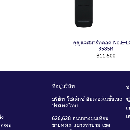
กุญแจสมาร์ทล็อค No.E-
3585R
฿11,500
ที่อยู่บริษัท
ช
บริษัท โซเล็กซ์ อินเตอร์เนชั่นเนล
ประเทศไทย
เ
เส
ั้ง
626,628 ถนนบางขุนเทียน
ชายทะเล แขวงท่าข้าม เขต
จกรรม