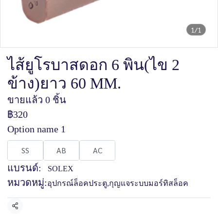
1/1
ไส้ยูโรบาสดอก 6 พิน(ไข 2
ข้าง)ยาว 60 MM.
ขายแล้ว 0 ชิ้น
฿320
Option name 1
SS
AB
AC
แบรนด์:
SOLEX
หมวดหมู่:
อุปกรณ์ล็อคประตู
,
กุญแจระบบมอร์ทิสล็อค
แชร์