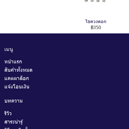
ไขควงตอก
฿350
เมนู
หน้าแรก
สินค้าทั้งหมด
แคตตาล็อก
แจ้งโอนเงิน
บทความ
รีวิว
สาระน่ารู้