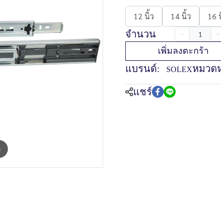
12 นิ้ว
14 นิ้ว
16 น
จำนวน
เพิ่มลงตะกร้า
แบรนด์:
หมวดหม
SOLEX
แชร์
m