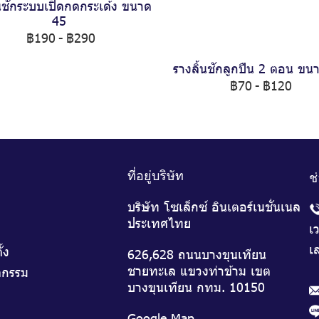
้นชักระบบเปิดกดกระเด้ง ขนาด
45
฿190
-
฿290
รางลิ้นชักลูกปืน 2 ตอน ขน
฿70
-
฿120
ที่อยู่บริษัท
ช
บริษัท โซเล็กซ์ อินเตอร์เนชั่นเนล
ประเทศไทย
เ
เส
ั้ง
626,628 ถนนบางขุนเทียน
ชายทะเล แขวงท่าข้าม เขต
จกรรม
บางขุนเทียน กทม. 10150
Google Map