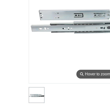
⚲
Hover to zoo