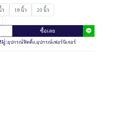
ิ้ว
18 นิ้ว
20 นิ้ว
ซื้อเลย
ู่:
อุปกรณ์ฟิตติ้ง
,
อุปกรณ์เฟอร์นิเจอร์