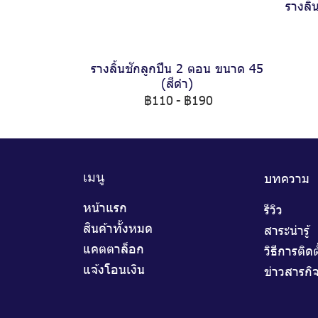
รางลิ
รางลิ้นชักลูกปืน 2 ตอน ขนาด 45
(สีดำ)
฿110
-
฿190
บทความ
เมนู
หน้าแรก
รีวิว
สินค้าทั้งหมด
สาระน่ารู้
แคตตาล็อก
วิธีการติดต
แจ้งโอนเงิน
ข่าวสารกิ