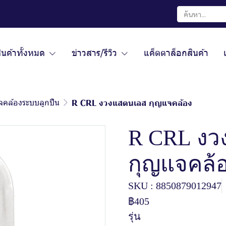
ินค้าทั้งหมด
ข่าวสาร/รีวิว
แค็ตตาล็อกสินค้า
จคล้องระบบลูกปืน
R CRL งวงแสตนเลส กุญแจคล้อง
R CRL งว
กุญแจคล้
SKU : 8850879012947
฿405
รุ่น