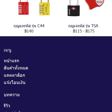
กุญแจรหัส รุ่น C44
กุญเจรหัส รุ่น TSA
฿140
฿115
-
฿175
เมนู
หน้าแรก
สินค้าทั้งหมด
แคตตาล็อก
แจ้งโอนเงิน
บทความ
รีวิว