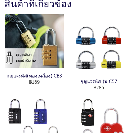
สินค้าที่เกี่ยวข้อง
กุญแจรหัส(ทองเหลือง) CB3
กุญแจรหัส รุ่น C57
฿169
฿285