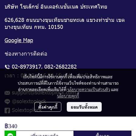
บริษัท โซเล็กซ์ อินเตอร์เนชั่นเนล ประเทศไทย
626,628 ถนนบางขุนเทียนชายทะเล แขวงท่าข้าม เขต
บางขุนเทียน กทม. 10150
Google Map
ช่องทางการติดต่อ
02-8973917
,
082-2682282
เวลา : 08.00 - 16.30 (จันทร์ - เสาร์)
เว็บไซต์นี้มีการใช้งานคุกกี้ เพื่อเพิ่มประสิทธิภาพและ
ประสบการณ์ที่ดีในการใช้งานเว็บไซต์ของท่าน ท่านสามารถ
อ่านรายละเอียดเพิ่มเติมได้ที่
นโยบายความเป็นส่วนตัว
และ
support@solextoplock.com
นโยบายคุกกี้
@solextoplock
ตั้งค่าคุกกี้
ยอมรับทั้งหมด
Solextoplock
฿340
© Copyright 2024 | All Rights Reserved.