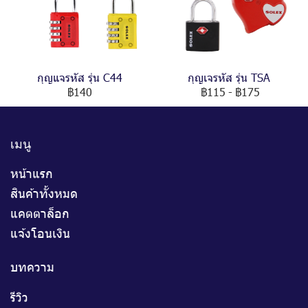
กุญแจรหัส รุ่น C44
กุญเจรหัส รุ่น TSA
฿140
฿115
-
฿175
เมนู
หน้าแรก
สินค้าทั้งหมด
แคตตาล็อก
แจ้งโอนเงิน
บทความ
รีวิว