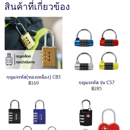
สินค้าที่เกี่ยวข้อง
กุญแจรหัส(ทองเหลือง) CB3
กุญแจรหัส รุ่น C57
฿169
฿285