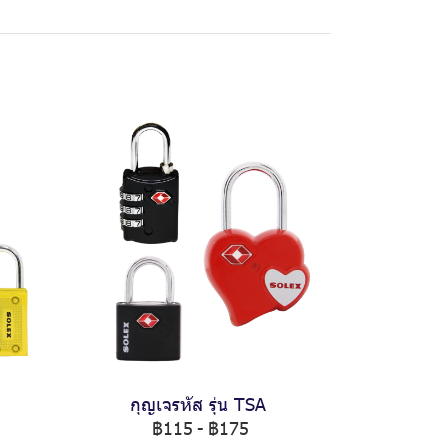
กุญเจรหัส รุ่น TSA
฿115
-
฿175