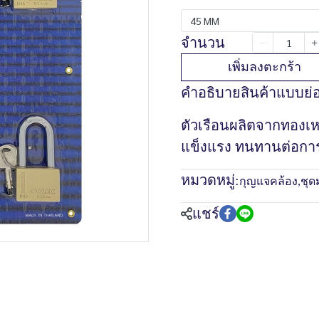
45 MM
จำนวน
เพิ่มลงตะกร้า
คำอธิบายสินค้าแบบย่
ตัวเรือนผลิตจากทองเ
แข็งแรง ทนทานต่อกา
หมวดหมู่:
กุญแจคล้อง
,
ชุด
แชร์