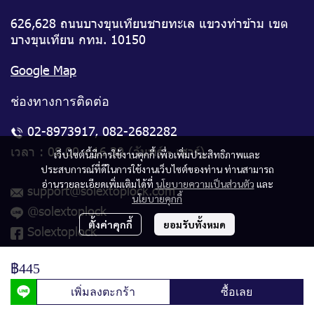
626,628 ถนนบางขุนเทียนชายทะเล แขวงท่าข้าม เขต
บางขุนเทียน กทม. 10150
Google Map
ช่องทางการติดต่อ
02-8973917
,
082-2682282
เวลา : 08.00 - 16.30 (จันทร์ - เสาร์)
เว็บไซต์นี้มีการใช้งานคุกกี้ เพื่อเพิ่มประสิทธิภาพและ
ประสบการณ์ที่ดีในการใช้งานเว็บไซต์ของท่าน ท่านสามารถ
อ่านรายละเอียดเพิ่มเติมได้ที่
นโยบายความเป็นส่วนตัว
และ
support@solextoplock.com
นโยบายคุกกี้
@solextoplock
ตั้งค่าคุกกี้
ยอมรับทั้งหมด
Solextoplock
฿445
© Copyright 2024 | All Rights Reserved.
เพิ่มลงตะกร้า
ซื้อเลย
Powered By
MakeWebEasy