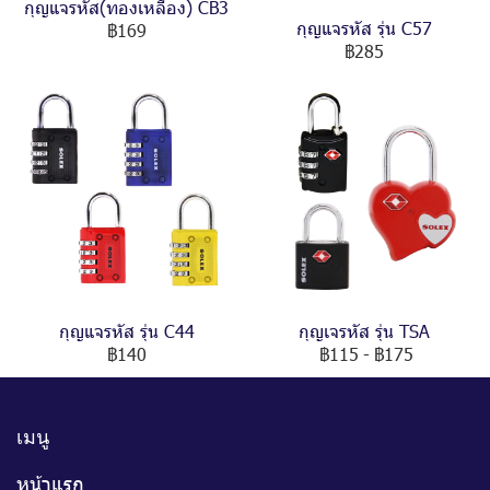
กุญแจรหัส(ทองเหลือง) CB3
กุญแจรหัส รุ่น C57
฿169
฿285
กุญแจรหัส รุ่น C44
กุญเจรหัส รุ่น TSA
฿140
฿115
-
฿175
เมนู
หน้าแรก