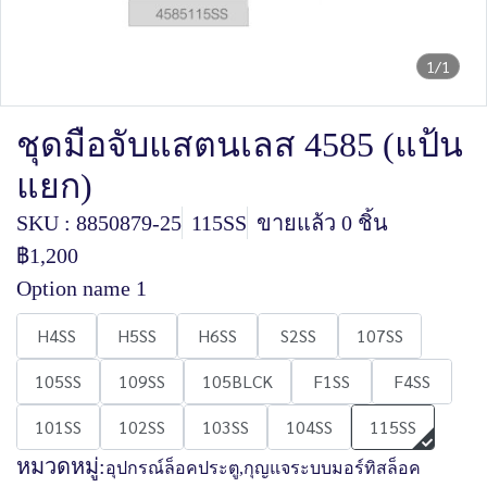
1/1
ชุดมือจับแสตนเลส 4585 (แป้น
แยก)
SKU : 8850879-25
115SS
ขายแล้ว 0 ชิ้น
฿1,200
Option name 1
H4SS
H5SS
H6SS
S2SS
107SS
105SS
109SS
105BLCK
F1SS
F4SS
101SS
102SS
103SS
104SS
115SS
หมวดหมู่:
อุปกรณ์ล็อคประตู
,
กุญแจระบบมอร์ทิสล็อค