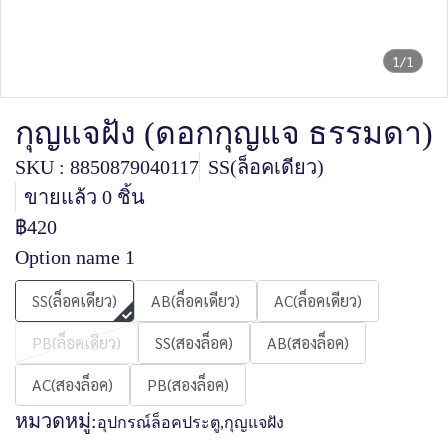
1/1
กุญแจฝัง (ดอกกุญแจ ธรรมดา)
SKU : 8850879040117
SS(ล็อคเดียว)
ขายแล้ว 0 ชิ้น
฿420
Option name 1
SS(ล็อคเดียว)
AB(ล็อคเดียว)
AC(ล็อคเดียว)
PB(ล็อคเดียว)
SS(สองล็อค)
AB(สองล็อค)
AC(สองล็อค)
PB(สองล็อค)
หมวดหมู่:
อุปกรณ์ล็อคประตู
,
กุญแจฝัง