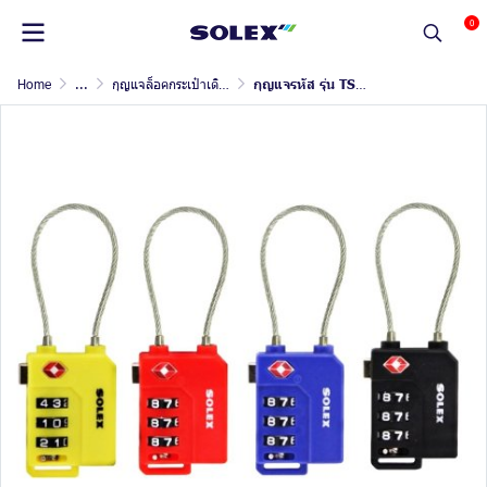
0
Home
...
กุญแจล็อคกระเป๋าเดินทาง และล็อกเกอร์
กุญแจรหัส รุ่น TSA33W