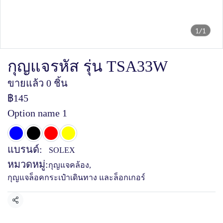
1/1
กุญแจรหัส รุ่น TSA33W
ขายแล้ว 0 ชิ้น
฿145
Option name 1
แบรนด์:
SOLEX
หมวดหมู่:
กุญแจคล้อง
,
กุญแจล็อคกระเป๋าเดินทาง และล็อกเกอร์
แชร์