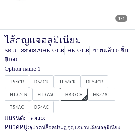
1/1
ไส้กุญแจอลูมิเนียม
SKU : 8850879HK37CR
HK37CR
ขายแล้ว 0 ชิ้น
฿160
Option name 1
T54CR
D54CR
TE54CR
DE54CR
HT37CR
HT37AC
HK37CR
HK37AC
T54AC
D54AC
แบรนด์:
SOLEX
หมวดหมู่:
อุปกรณ์ล็อคประตู
,
กุญแจบานเลื่อนอลูมิเนียม