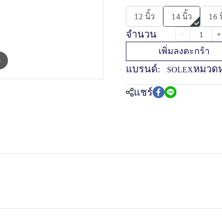
12 นิ้ว
14 นิ้ว
16 น
จำนวน
เพิ่มลงตะกร้า
m
แบรนด์:
หมวดหม
SOLEX
แชร์