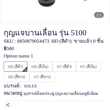
1/1
กุญแจบานเลื่อน รุ่น 5100
SKU : 8850879054473
HD (สีดำ)
ขายแล้ว 0 ชิ้น
฿580
Option name 1
HD (สีดำ)
HD (สีเงิน)
HT (สีดำ)
HT (สีเงิน)
HD (สีขาว)
HT (สีขาว)
แบรนด์:
SOLEX
หมวดหมู่:
อุปกรณ์ล็อคประตู
,
กุญแจบานเลื่อนอลูมิเนียม
แชร์