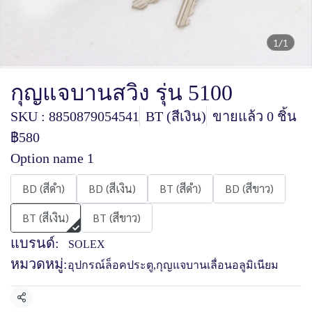
1/1
กุญแจบานสวิง รุ่น 5100
SKU : 8850879054541
BT (สีเงิน)
ขายแล้ว 0 ชิ้น
฿580
Option name 1
BD (สีดำ)
BD (สีเงิน)
BT (สีดำ)
BD (สีขาว)
BT (สีเงิน)
BT (สีขาว)
แบรนด์:
SOLEX
หมวดหมู่:
อุปกรณ์ล็อคประตู
,
กุญแจบานเลื่อนอลูมิเนียม
แชร์