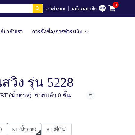
0
เข้าสู่ระบบ
สมัครสมาชิก
เกี่ยวกับเรา
การสั่งซื้อ/การชำระเงิน
วิง รุ่น 5228
BT (น้ำตาล)
ขายแล้ว 0 ชิ้น
แชร์
)
BT (น้ำตาล)
BT (สีเงิน)