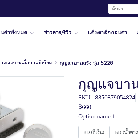
ินค้าทั้งหมด
ข่าวสาร/รีวิว
แค็ตตาล็อกสินค้า
กุญแจบานเลื่อนอลูมิเนียม
กุญแจบานสวิง รุ่น 5228
กุญแจบานส
SKU : 8850879054824
฿660
Option name 1
BD (สีเงิน)
BD (น้ำตาล