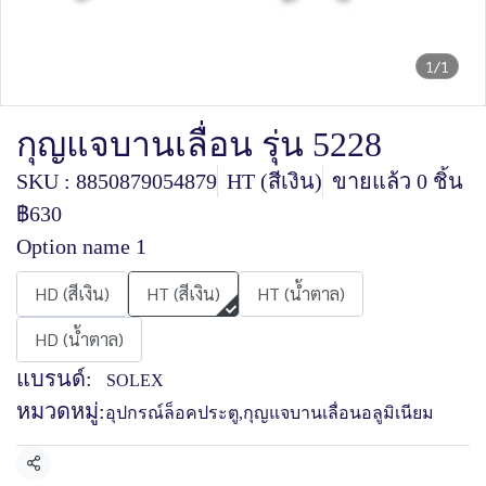
1/1
กุญแจบานเลื่อน รุ่น 5228
SKU : 8850879054879
HT (สีเงิน)
ขายแล้ว 0 ชิ้น
฿630
Option name 1
HD (สีเงิน)
HT (สีเงิน)
HT (น้ำตาล)
HD (น้ำตาล)
แบรนด์:
SOLEX
หมวดหมู่:
อุปกรณ์ล็อคประตู
,
กุญแจบานเลื่อนอลูมิเนียม
แชร์