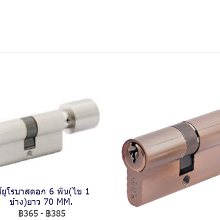
้ยูโรบาสดอก 6 พิน(ไข 1
ข้าง)ยาว 70 MM.
฿365
-
฿385